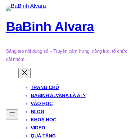
Skip
to
BaBinh Alvara
content
Sáng tạo nội dung số – Truyền cảm hứng, động lực, tổ chức
đội nhóm.
TRANG CHỦ
BABINH ALVARA LÀ AI ?
VÀO HỌC
BLOG
KHOÁ HỌC
VIDEO
QUÀ TẶNG