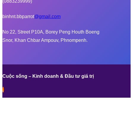
(0883239999)
binhnt.bbparrot
@gmail.com
No 22, Street P10A, Borey Peng Houth Boeng
Snor, Khan Chbar Ampouv, Phnompenh.
Cuộc sống – Kinh doanh & Đầu tư giá trị
.