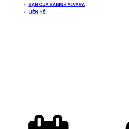
BẠN CỦA BABINH ALVARA
LIÊN HỆ
Vị Thế Cao cho nữ
lãnh đạo: Vì sao giỏi
thôi vẫn chưa đủ để
được nể trọng