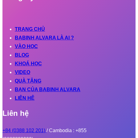
TRANG CHỦ
BABINH ALVARA LÀ AI ?
VÀO HỌC
BLOG
KHOÁ HỌC
VIDEO
QUÀ TẶNG
BẠN CỦA BABINH ALVARA
LIÊN HỆ
Liên hệ
+84 (0388 102 201)
/ Cambodia : +855