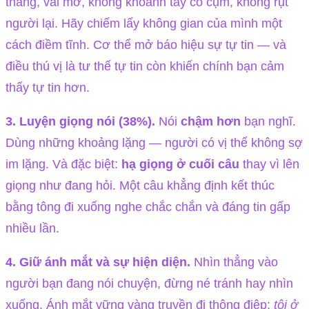
thẳng, vai mở, không khoanh tay co cụm, không rụt
người lại. Hãy chiếm lấy không gian của mình một
cách điềm tĩnh. Cơ thể mở báo hiệu sự tự tin — và
điều thú vị là tư thế tự tin còn khiến chính bạn cảm
thấy tự tin hơn.
3. Luyện giọng nói (38%).
Nói
chậm hơn
bạn nghĩ.
Dùng những khoảng lặng — người có vị thế không sợ
im lặng. Và đặc biệt:
hạ giọng ở cuối câu
thay vì lên
giọng như đang hỏi. Một câu khẳng định kết thúc
bằng tông đi xuống nghe chắc chắn và đáng tin gấp
nhiều lần.
4. Giữ ánh mắt và sự hiện diện.
Nhìn thẳng vào
người bạn đang nói chuyện, đừng né tránh hay nhìn
xuống. Ánh mắt vững vàng truyền đi thông điệp:
tôi ở