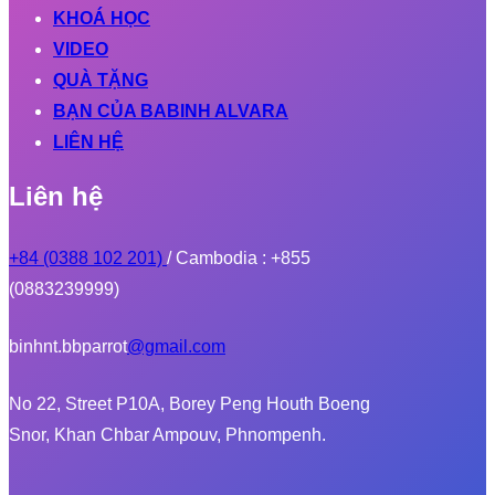
KHOÁ HỌC
VIDEO
QUÀ TẶNG
BẠN CỦA BABINH ALVARA
LIÊN HỆ
Liên hệ
+84 (0388 102 201)
/ Cambodia : +855
(0883239999)
binhnt.bbparrot
@gmail.com
No 22, Street P10A, Borey Peng Houth Boeng
Snor, Khan Chbar Ampouv, Phnompenh.