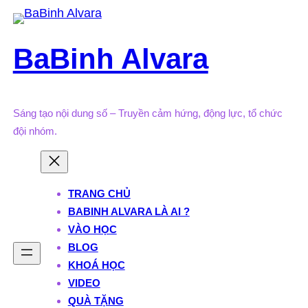
Skip
to
BaBinh Alvara
content
Sáng tạo nội dung số – Truyền cảm hứng, động lực, tổ chức
đội nhóm.
TRANG CHỦ
BABINH ALVARA LÀ AI ?
VÀO HỌC
BLOG
KHOÁ HỌC
VIDEO
QUÀ TẶNG