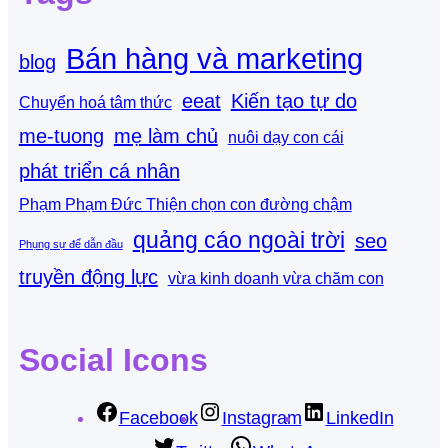
Bán hàng và marketing
blog
eeat
Kiến tạo tự do
Chuyển hoá tâm thức
me-tuong
mẹ làm chủ
nuôi dạy con cái
phát triển cá nhân
Phạm Phạm Đức Thiện chọn con đường chậm
quảng cáo ngoài trời
seo
Phụng sự để dẫn đầu
truyền động lực
vừa kinh doanh vừa chăm con
Social Icons
Facebook
Instagram
LinkedIn