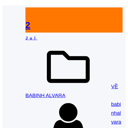
2
Jul
VỀ
BABINH ALVARA
babi
nhal
vara