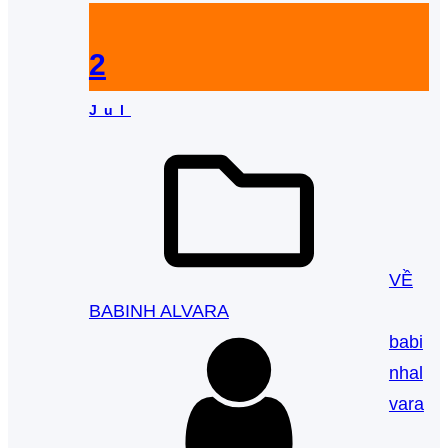
2
Jul
VỀ
BABINH ALVARA
babi
nhal
vara