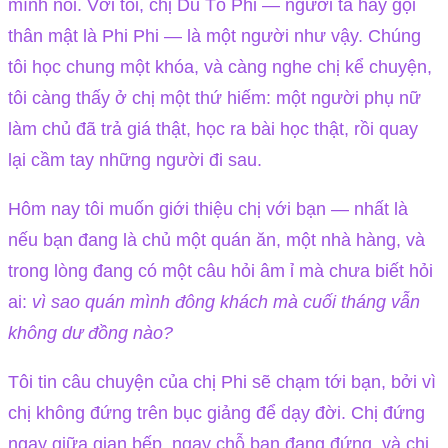
mình nói. Với tôi, chị Du Tố Phi — người ta hay gọi
thân mật là Phi Phi — là một người như vậy. Chúng
tôi học chung một khóa, và càng nghe chị kể chuyện,
tôi càng thấy ở chị một thứ hiếm: một người phụ nữ
làm chủ đã trả giá thật, học ra bài học thật, rồi quay
lại cầm tay những người đi sau.
Hôm nay tôi muốn giới thiệu chị với bạn — nhất là
nếu bạn đang là chủ một quán ăn, một nhà hàng, và
trong lòng đang có một câu hỏi âm ỉ mà chưa biết hỏi
ai:
vì sao quán mình đông khách mà cuối tháng vẫn
không dư đồng nào?
Tôi tin câu chuyện của chị Phi sẽ chạm tới bạn, bởi vì
chị không đứng trên bục giảng để dạy đời. Chị đứng
ngay giữa gian bếp, ngay chỗ bạn đang đứng, và chị