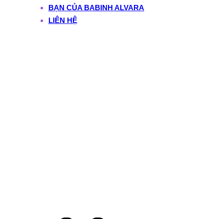
BẠN CỦA BABINH ALVARA
LIÊN HỆ
Du Tố Phi: “Đông
Khách Không Có
Nghĩa Là Có Lời” —
Bài Học Làm Chủ An
Nhàn