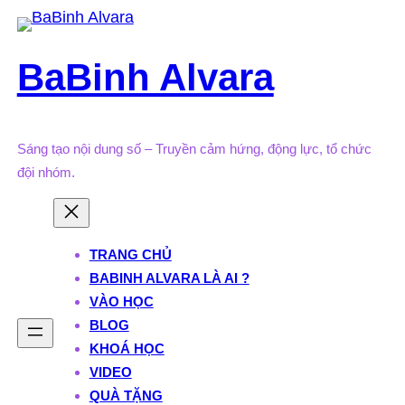
Skip
to
BaBinh Alvara
content
Sáng tạo nội dung số – Truyền cảm hứng, động lực, tổ chức
đội nhóm.
TRANG CHỦ
BABINH ALVARA LÀ AI ?
VÀO HỌC
BLOG
KHOÁ HỌC
VIDEO
QUÀ TẶNG