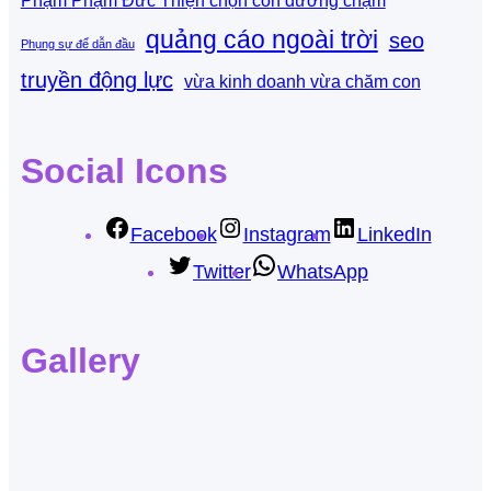
Phạm Phạm Đức Thiện chọn con đường chậm
quảng cáo ngoài trời
seo
Phụng sự để dẫn đầu
truyền động lực
vừa kinh doanh vừa chăm con
Social Icons
Facebook
Instagram
LinkedIn
Twitter
WhatsApp
Gallery