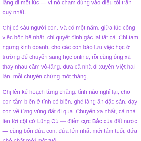
lặng đi một lúc — vì nó chạm đúng vào điều tôi trân
quý nhất.
Chị có sáu người con. Và có một năm, giữa lúc công
việc bộn bề nhất, chị quyết định gác lại tất cả. Chị tạm
ngưng kinh doanh, cho các con bảo lưu việc học ở
trường để chuyển sang học online, rồi cùng ông xã
thay nhau cầm vô-lăng, đưa cả nhà đi xuyên Việt hai
lần, mỗi chuyến chừng một tháng.
Chị lên kế hoạch từng chặng: tỉnh nào nghỉ lại, cho
con tắm biển ở tỉnh có biển, ghé làng ăn đặc sản, dạy
con về từng vùng đất đi qua. Chuyến xa nhất, cả nhà
lên tới cột cờ Lũng Cú — điểm cực Bắc của đất nước
— cùng bốn đứa con, đứa lớn nhất mới tám tuổi, đứa
nhỏ nhất mới một tuổi.