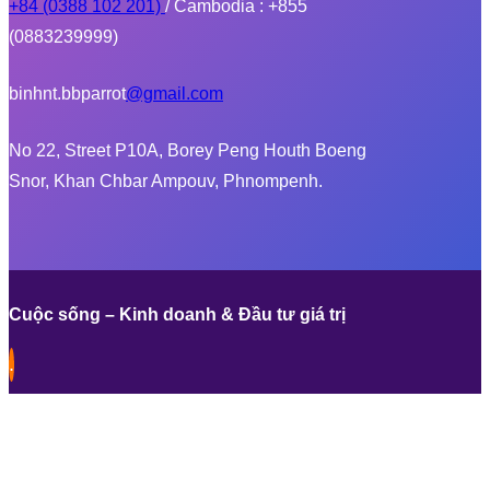
+84 (0388 102 201)
/ Cambodia : +855
(0883239999)
binhnt.bbparrot
@gmail.com
No 22, Street P10A, Borey Peng Houth Boeng
Snor, Khan Chbar Ampouv, Phnompenh.
Cuộc sống – Kinh doanh & Đầu tư giá trị
.