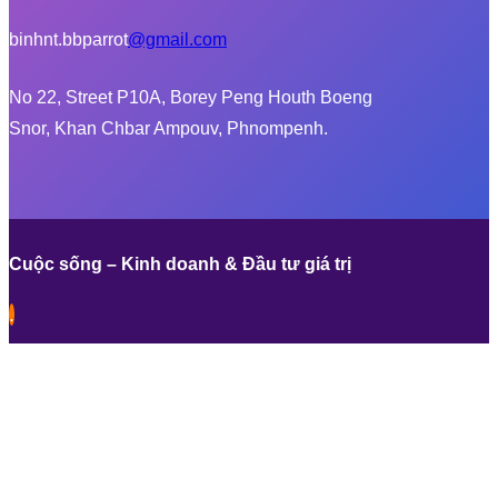
binhnt.bbparrot
@gmail.com
No 22, Street P10A, Borey Peng Houth Boeng
Snor, Khan Chbar Ampouv, Phnompenh.
Cuộc sống – Kinh doanh & Đầu tư giá trị
.