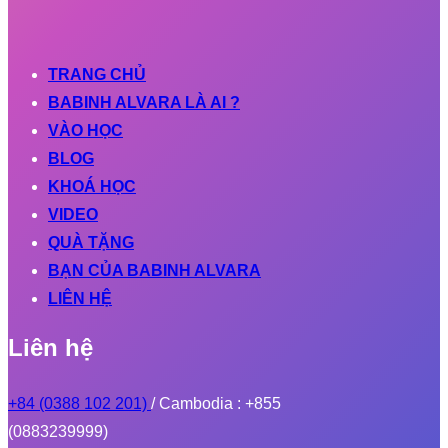
TRANG CHỦ
BABINH ALVARA LÀ AI ?
VÀO HỌC
BLOG
KHOÁ HỌC
VIDEO
QUÀ TẶNG
BẠN CỦA BABINH ALVARA
LIÊN HỆ
Liên hệ
+84 (0388 102 201)
/ Cambodia : +855
(0883239999)