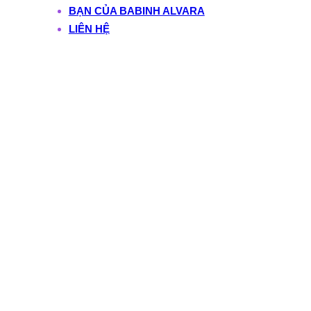
BẠN CỦA BABINH ALVARA
LIÊN HỆ
Đặng Thị Mai Hiền –
Khi kinh doanh
không chỉ để tăng
trưởng, mà để nuôi
dưỡng một phong
cách sống bền vững