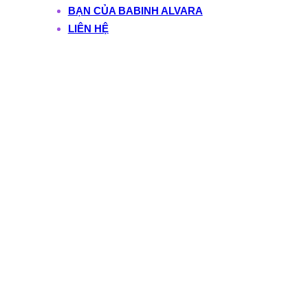
BẠN CỦA BABINH ALVARA
LIÊN HỆ
Tag:
ranh giới công
việc và cuộc sống