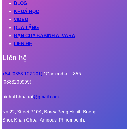
BLOG
KHOÁ HỌC
VIDEO
QUÀ TẶNG
BẠN CỦA BABINH ALVARA
LIÊN HỆ
Liên hệ
+84 (0388 102 201)
/ Cambodia : +855
(0883239999)
binhnt.bbparrot
@gmail.com
No 22, Street P10A, Borey Peng Houth Boeng
Snor, Khan Chbar Ampouv, Phnompenh.