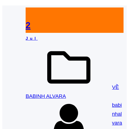
2
Jul
VỀ
BABINH ALVARA
babi
nhal
vara