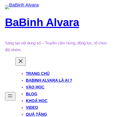
Skip
to
BaBinh Alvara
content
Sáng tạo nội dung số – Truyền cảm hứng, động lực, tổ chức
đội nhóm.
TRANG CHỦ
BABINH ALVARA LÀ AI ?
VÀO HỌC
BLOG
KHOÁ HỌC
VIDEO
QUÀ TẶNG