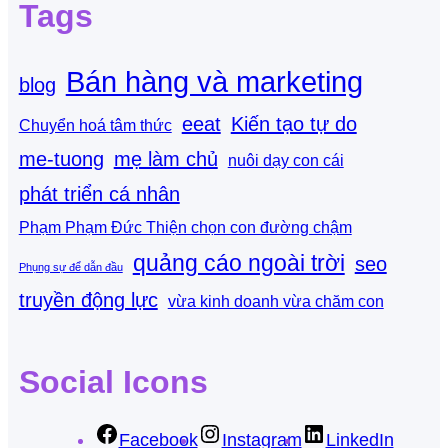
Tags
Bán hàng và marketing
blog
eeat
Kiến tạo tự do
Chuyển hoá tâm thức
me-tuong
mẹ làm chủ
nuôi dạy con cái
phát triển cá nhân
Phạm Phạm Đức Thiện chọn con đường chậm
quảng cáo ngoài trời
seo
Phụng sự để dẫn đầu
truyền động lực
vừa kinh doanh vừa chăm con
Social Icons
Facebook
Instagram
LinkedIn