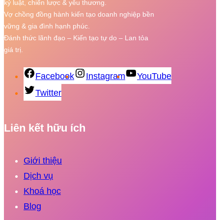
kỷ luật, chiến lược & yêu thương.
Vợ chồng đồng hành kiến tạo doanh nghiệp bền
vững & gia đình hạnh phúc.
Đánh thức lãnh đạo – Kiến tạo tự do – Lan tỏa
giá trị.
Facebook
Instagram
YouTube
Twitter
Liên kết hữu ích
Giới thiệu
Dịch vụ
Khoá học
Blog