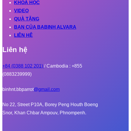
KHOÁ HỌC
VIDEO
QUÀ TẶNG
BẠN CỦA BABINH ALVARA
LIÊN HỆ
Liên hệ
+84 (0388 102 201)
/ Cambodia : +855
(0883239999)
binhnt.bbparrot
@gmail.com
No 22, Street P10A, Borey Peng Houth Boeng
Snor, Khan Chbar Ampouv, Phnompenh.