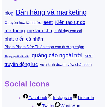
Bán hàng và marketing
blog
eeat
Kiến tạo tự do
Chuyển hoá tâm thức
me-tuong
mẹ làm chủ
nuôi dạy con cái
phát triển cá nhân
Phạm Phạm Đức Thiện chọn con đường chậm
quảng cáo ngoài trời
seo
Phụng sự để dẫn đầu
truyền động lực
vừa kinh doanh vừa chăm con
Social Icons
Facebook
Instagram
LinkedIn
Twitter
WhatsApp