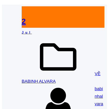
2
Jul
VỀ
BABINH ALVARA
babi
nhal
vara