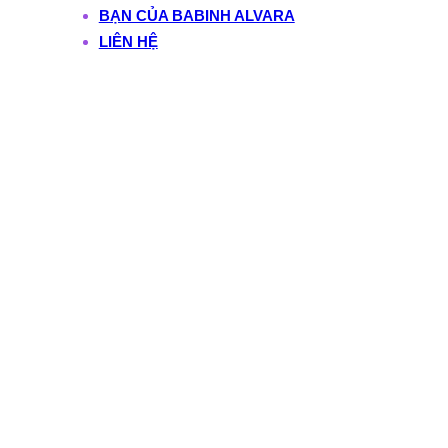
BẠN CỦA BABINH ALVARA
LIÊN HỆ
Tag:
phụ nữ vừa kinh
doanh vừa chăm con