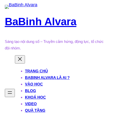
Skip
to
BaBinh Alvara
content
Sáng tạo nội dung số – Truyền cảm hứng, động lực, tổ chức
đội nhóm.
TRANG CHỦ
BABINH ALVARA LÀ AI ?
VÀO HỌC
BLOG
KHOÁ HỌC
VIDEO
QUÀ TẶNG