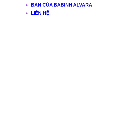
BẠN CỦA BABINH ALVARA
LIÊN HỆ
Tag:
gia-dinhmẹ làm
chủ