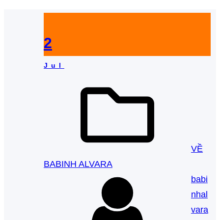
2
Jul
VỀ
BABINH ALVARA
babi
nhal
vara