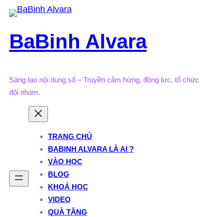
Skip
to
BaBinh Alvara
content
Sáng tạo nội dung số – Truyền cảm hứng, động lực, tổ chức
đội nhóm.
TRANG CHỦ
BABINH ALVARA LÀ AI ?
VÀO HỌC
BLOG
KHOÁ HỌC
VIDEO
QUÀ TẶNG