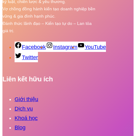
kỷ luật, chiến lược & yêu thương.
Vợ chồng đồng hành kiến tạo doanh nghiệp bền
vững & gia đình hạnh phúc.
Đánh thức lãnh đạo – Kiến tạo tự do – Lan tỏa
giá trị.
Facebook
Instagram
YouTube
Twitter
Liên kết hữu ích
Giới thiệu
Dịch vụ
Khoá học
Blog