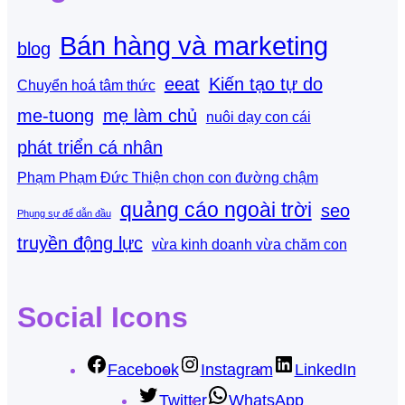
Bán hàng và marketing
blog
eeat
Kiến tạo tự do
Chuyển hoá tâm thức
me-tuong
mẹ làm chủ
nuôi dạy con cái
phát triển cá nhân
Phạm Phạm Đức Thiện chọn con đường chậm
quảng cáo ngoài trời
seo
Phụng sự để dẫn đầu
truyền động lực
vừa kinh doanh vừa chăm con
Social Icons
Facebook
Instagram
LinkedIn
Twitter
WhatsApp