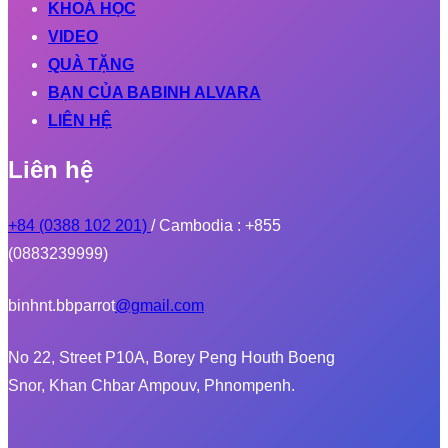
KHOÁ HỌC
VIDEO
QUÀ TẶNG
BẠN CỦA BABINH ALVARA
LIÊN HỆ
Liên hệ
+84 (0388 102 201)
/ Cambodia : +855
(0883239999)
binhnt.bbparrot
@gmail.com
No 22, Street P10A, Borey Peng Houth Boeng
Snor, Khan Chbar Ampouv, Phnompenh.