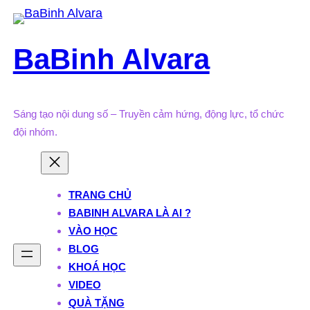
Skip
to
BaBinh Alvara
content
Sáng tạo nội dung số – Truyền cảm hứng, động lực, tổ chức
đội nhóm.
TRANG CHỦ
BABINH ALVARA LÀ AI ?
VÀO HỌC
BLOG
KHOÁ HỌC
VIDEO
QUÀ TẶNG