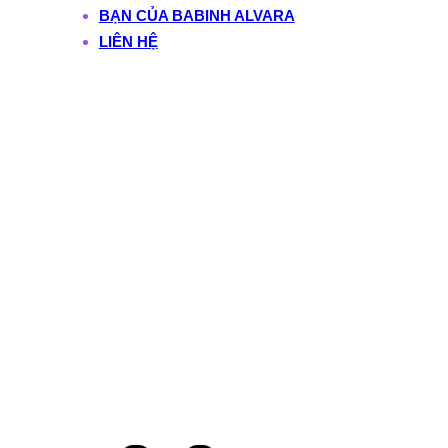
BẠN CỦA BABINH ALVARA
LIÊN HỆ
Nguyễn Thị Báu
(Canaval): 18 Năm
Kinh Doanh Thiết Bị
Bếp Đóng Thành Một
Cuốn Sách