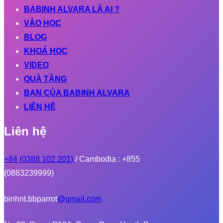
BABINH ALVARA LÀ AI ?
VÀO HỌC
BLOG
KHOÁ HỌC
VIDEO
QUÀ TẶNG
BẠN CỦA BABINH ALVARA
LIÊN HỆ
Liên hệ
+84 (0388 102 201)
/ Cambodia : +855
(0883239999)
binhnt.bbparrot
@gmail.com