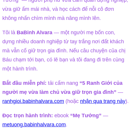
vừa giữ ấm mái nhà, và học cách để nỗi cô đơn
không nhấn chìm mình mà nâng mình lên.
Tôi là
BaBinh Alvara
— một người mẹ bốn con,
dựng nhiều doanh nghiệp từ tay trắng nơi đất khách
mà vẫn cố giữ trọn gia đình. Nếu câu chuyện của chị
Báu chạm tới bạn, có lẽ bạn và tôi đang đi trên cùng
một hành trình.
Bắt đầu miễn phí:
tải cẩm nang
“5 Ranh Giới của
người mẹ vừa làm chủ vừa giữ trọn gia đình”
—
ranhgioi.babinhalvara.com
(hoặc
nhận qua trang này
).
Đọc trọn hành trình:
ebook
“Mẹ Tướng”
—
metuong.babinhalvara.com
.