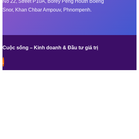
No 22, Street P10A, Borey Peng Houth Boeng
Snor, Khan Chbar Ampouv, Phnompenh.
Cuộc sống – Kinh doanh & Đầu tư giá trị
.