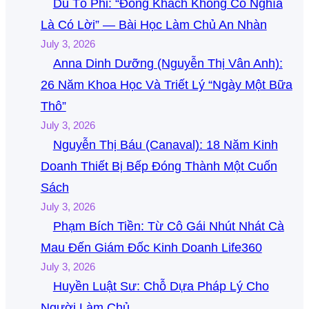
Du Tố Phi: “Đông Khách Không Có Nghĩa
Là Có Lời” — Bài Học Làm Chủ An Nhàn
July 3, 2026
Anna Dinh Dưỡng (Nguyễn Thị Vân Anh):
26 Năm Khoa Học Và Triết Lý “Ngày Một Bữa
Thô”
July 3, 2026
Nguyễn Thị Báu (Canaval): 18 Năm Kinh
Doanh Thiết Bị Bếp Đóng Thành Một Cuốn
Sách
July 3, 2026
Phạm Bích Tiền: Từ Cô Gái Nhút Nhát Cà
Mau Đến Giám Đốc Kinh Doanh Life360
July 3, 2026
Huyền Luật Sư: Chỗ Dựa Pháp Lý Cho
Người Làm Chủ