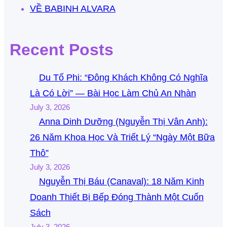
VỀ BABINH ALVARA
Recent Posts
Du Tố Phi: “Đông Khách Không Có Nghĩa
Là Có Lời” — Bài Học Làm Chủ An Nhàn
July 3, 2026
Anna Dinh Dưỡng (Nguyễn Thị Vân Anh):
26 Năm Khoa Học Và Triết Lý “Ngày Một Bữa
Thô”
July 3, 2026
Nguyễn Thị Báu (Canaval): 18 Năm Kinh
Doanh Thiết Bị Bếp Đóng Thành Một Cuốn
Sách
July 3, 2026