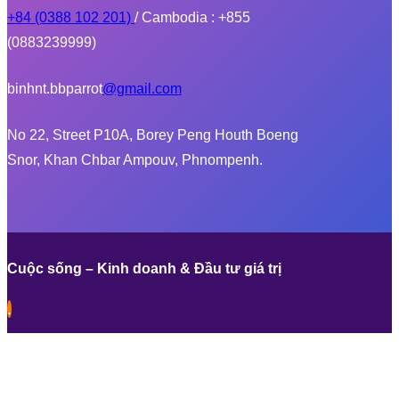
+84 (0388 102 201)
/ Cambodia : +855
(0883239999)
binhnt.bbparrot
@gmail.com
No 22, Street P10A, Borey Peng Houth Boeng
Snor, Khan Chbar Ampouv, Phnompenh.
Cuộc sống – Kinh doanh & Đầu tư giá trị
.