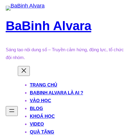
Skip
to
BaBinh Alvara
content
Sáng tạo nội dung số – Truyền cảm hứng, động lực, tổ chức
đội nhóm.
TRANG CHỦ
BABINH ALVARA LÀ AI ?
VÀO HỌC
BLOG
KHOÁ HỌC
VIDEO
QUÀ TẶNG