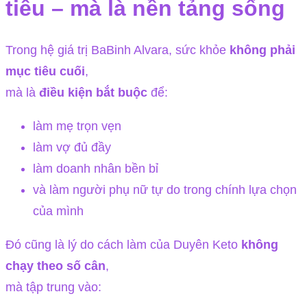
tiêu – mà là nền tảng sống
Trong hệ giá trị BaBinh Alvara, sức khỏe
không phải
mục tiêu cuối
,
mà là
điều kiện bắt buộc
để:
làm mẹ trọn vẹn
làm vợ đủ đầy
làm doanh nhân bền bỉ
và làm người phụ nữ tự do trong chính lựa chọn
của mình
Đó cũng là lý do cách làm của Duyên Keto
không
chạy theo số cân
,
mà tập trung vào: