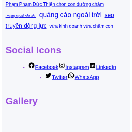
Phạm Phạm Đức Thiện chọn con đường chậm
quảng cáo ngoài trời
seo
Phụng sự để dẫn đầu
truyền động lực
vừa kinh doanh vừa chăm con
Social Icons
Facebook
Instagram
LinkedIn
Twitter
WhatsApp
Gallery