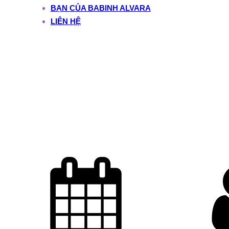
BẠN CỦA BABINH ALVARA
LIÊN HỆ
Duyên Keto và
BaBinh Alvara