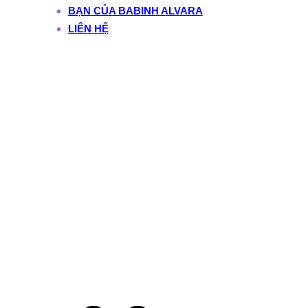
BẠN CỦA BABINH ALVARA
LIÊN HỆ
An Ngọc (Onius):
Người Giúp Chuyên
Gia “Bước Ra Khỏi
Cánh Gà” Để Được
Nhìn Thấy