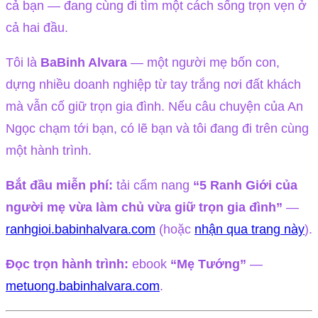
cả bạn — đang cùng đi tìm một cách sống trọn vẹn ở
cả hai đầu.
Tôi là
BaBinh Alvara
— một người mẹ bốn con,
dựng nhiều doanh nghiệp từ tay trắng nơi đất khách
mà vẫn cố giữ trọn gia đình. Nếu câu chuyện của An
Ngọc chạm tới bạn, có lẽ bạn và tôi đang đi trên cùng
một hành trình.
Bắt đầu miễn phí:
tải cẩm nang
“5 Ranh Giới của
người mẹ vừa làm chủ vừa giữ trọn gia đình”
—
ranhgioi.babinhalvara.com
(hoặc
nhận qua trang này
).
Đọc trọn hành trình:
ebook
“Mẹ Tướng”
—
metuong.babinhalvara.com
.