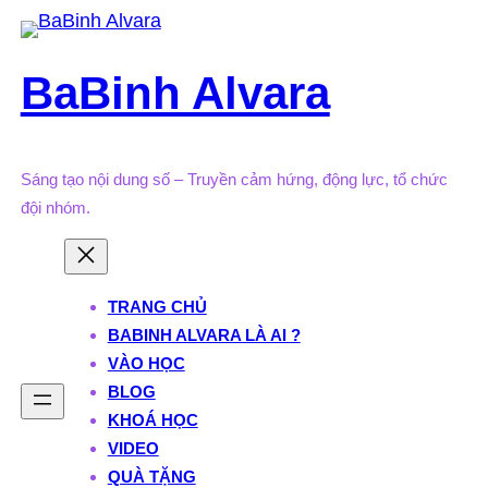
Skip
to
BaBinh Alvara
content
Sáng tạo nội dung số – Truyền cảm hứng, động lực, tổ chức
đội nhóm.
TRANG CHỦ
BABINH ALVARA LÀ AI ?
VÀO HỌC
BLOG
KHOÁ HỌC
VIDEO
QUÀ TẶNG