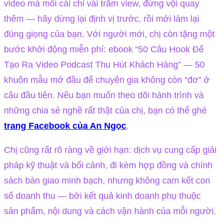
video mà mỗi cái chỉ vài trăm view, đừng vội quay
thêm — hãy dừng lại định vị trước, rồi mới làm lại
đúng giọng của bạn. Với người mới, chị còn tặng một
bước khởi động miễn phí: ebook “50 Câu Hook Để
Tạo Ra Video Podcast Thu Hút Khách Hàng” — 50
khuôn mẫu mở đầu để chuyên gia không còn “đơ” ở
câu đầu tiên. Nếu bạn muốn theo dõi hành trình và
những chia sẻ nghề rất thật của chị, bạn có thể ghé
trang Facebook của An Ngọc
.
Chị cũng rất rõ ràng về giới hạn: dịch vụ cung cấp giải
pháp kỹ thuật và bối cảnh, đi kèm hợp đồng và chính
sách bàn giao minh bạch, nhưng không cam kết con
số doanh thu — bởi kết quả kinh doanh phụ thuộc
sản phẩm, nội dung và cách vận hành của mỗi người.